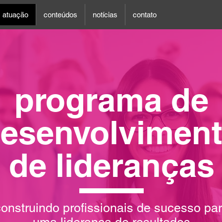
atuação
conteúdos
notícias
contato
programa de
esenvolvimen
de lideranças
construindo
profissionais de sucesso pa