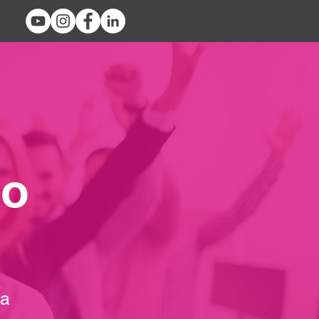
to
ra