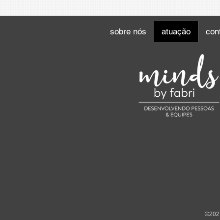
sobre nós
atuação
con
©2021