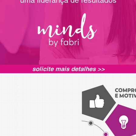
uma liderança de resultados
solicite mais detalhes >>