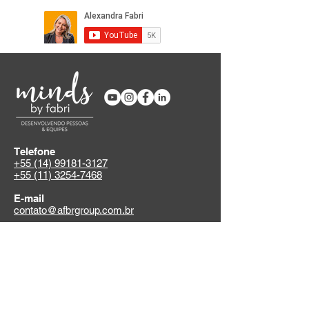
Telefone
+55 (14) 99181-3127
+55 (11) 3254-7468
E-mail
contato@afbrgroup.com.br
Unidade Bauru/SP
Rua Treze de Maio 12-06, Centro
Unidade São Paulo/SP
Av. Paulista 726, 17º Andar, Conj. 1704,
Bela Vista