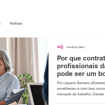
atuação
conteúdos
notícias
contato
a
Notícias
minds by fabri
Por que contra
profissionais d
pode ser um b
Por Layane Serrano (Exame) 
envelheceu e com isso novos
mercado de trabalho. Desde ab