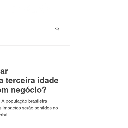
tar
a terceira idade
om negócio?
A população brasileira
 impactos serão sentidos no
ril...