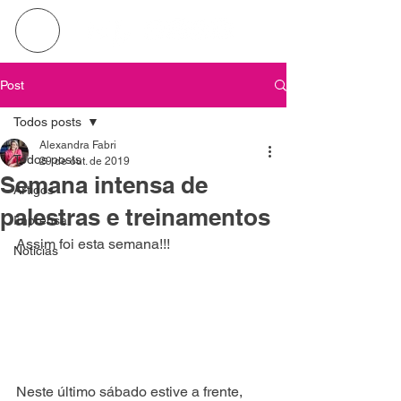
Post
Todos posts
Alexandra Fabri
Todos posts
29 de out. de 2019
Semana intensa de
Artigos
palestras e treinamentos
Imprensa
Assim foi esta semana!!!
Notícias
Neste último sábado estive a frente, 